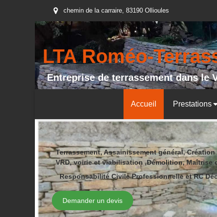
chemin de la carraire, 83190 Ollioules
LTA Roméo-Terra
Entreprise de terrassement dans le 
Accueil
Prestations
Terrassement, Assainissement général, Création
VRD, voirie et viabilisation ,Démolition, Maîtrise 
Responsabilité Civile Professionnelle et RC Dé
Demander un devis