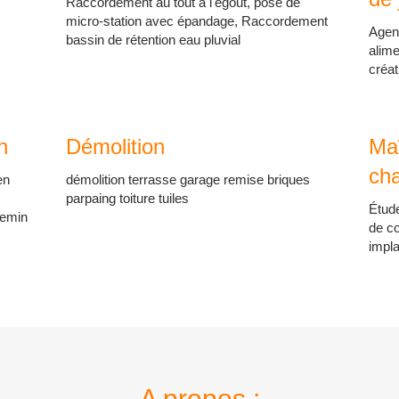
Raccordement au tout à l'égout, pose de
micro-station avec épandage, Raccordement
Agenc
bassin de rétention eau pluvial
alime
créat
n
Démolition
Maî
cha
en
démolition terrasse garage remise briques
parpaing toiture tuiles
Étude
hemin
de co
impla
A propos :