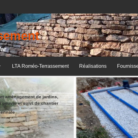
ssement
Var
LTA Roméo-Terrassement
Réalisations
Fourniss
 et aménagement de jardins,
d'oeuvre et suivi de chantier
cennale