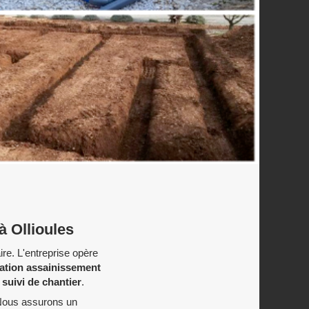
à Ollioules
re. L'entreprise opère
tation assainissement
suivi de chantier
.
. Nous assurons un